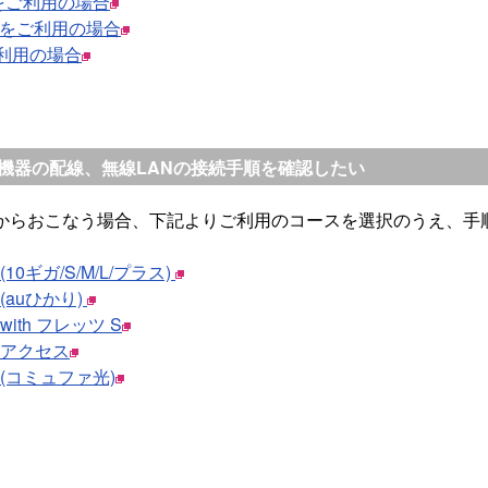
d をご利用の場合
ws をご利用の場合
ご利用の場合
機器の配線、無線LANの接続手順を確認したい
からおこなう場合、下記よりご利用のコースを選択のうえ、手
光 (10ギガ/S/M/L/プラス)
光 (auひかり)
光 with フレッツ S
 光 アクセス
 光 (コミュファ光)