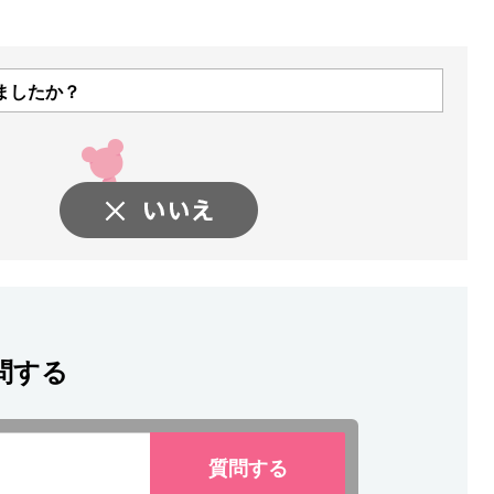
ましたか？
問する
質問
する