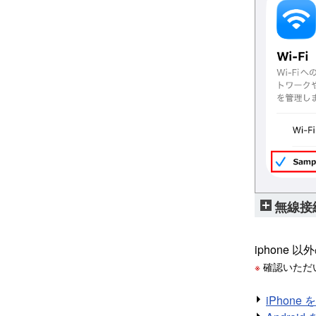
無線接
iphone
※
確認いただい
iPhon