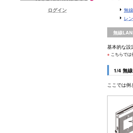
ログイン
無線
レン
無線LA
基本的な設
※
こちらでは例
1/4 
ここでは例と