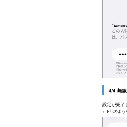
4/4 
設定が完了
※
下記のよう