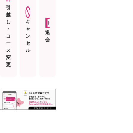
引
越
し
キ
・
ャ
退
コ
ン
会
ー
セ
ス
ル
変
更