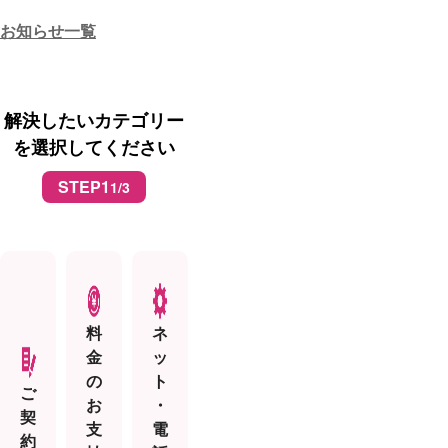
お知らせ一覧
解決したいカテゴリー
を選択してください
STEP1
1/3
料
ネ
金
ッ
の
ト
ご
お
・
契
支
電
約