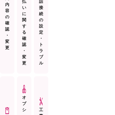
払
話
内
い
接
容
に
続
の
関
の
確
す
設
認
る
定
・
確
・
変
認
ト
更
・
ラ
変
ブ
更
ル
オ
プ
シ
工