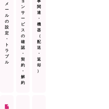
ョ
事
メ
ン
関
ー
サ
連
ル
ー
・
の
ビ
機
設
ス
器
定
の
（
・
確
配
ト
認
送
ラ
・
・
ブ
契
返
ル
約
却
・
）
解
約