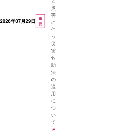
る
災
害
重
2026年07月29日
に
要
伴
う
災
害
救
助
法
の
適
用
に
つ
い
て