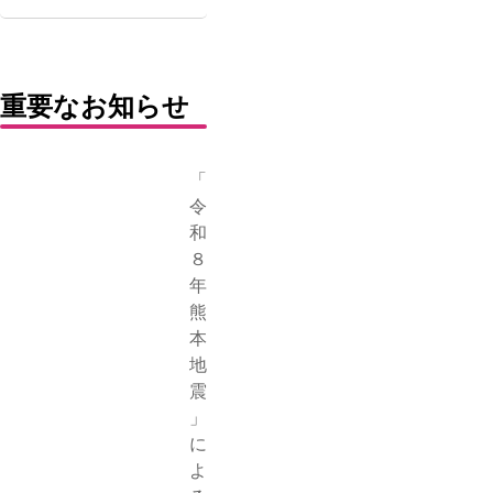
重要なお知らせ
「
令
和
８
年
熊
本
地
震
」
に
よ