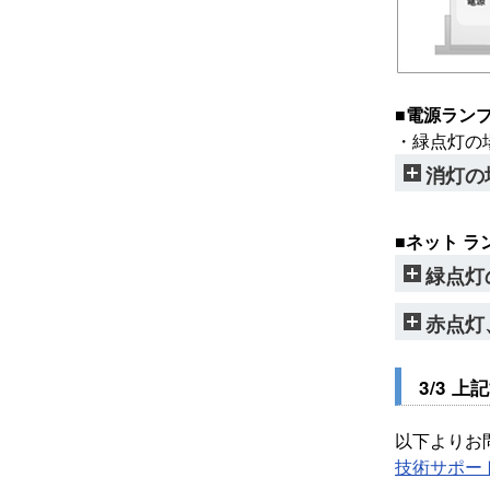
■電源ラン
・緑点灯の
消灯の
■ネット ラ
緑点灯
赤点灯
3/3 
以下よりお
技術サポー