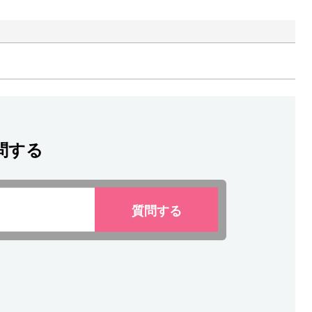
問する
質問
する