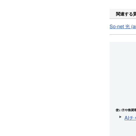
関連する
So-net 
使い方や推奨
AI