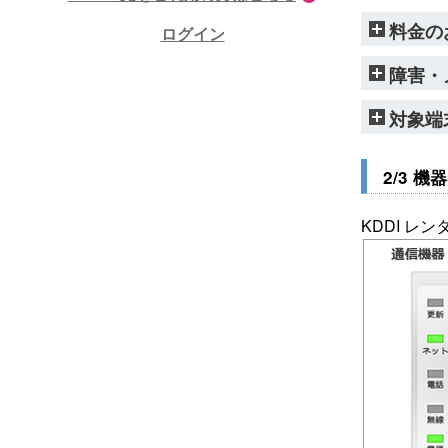
料金の
ログイン
障害・
対象端
2/3 
KDDI レ