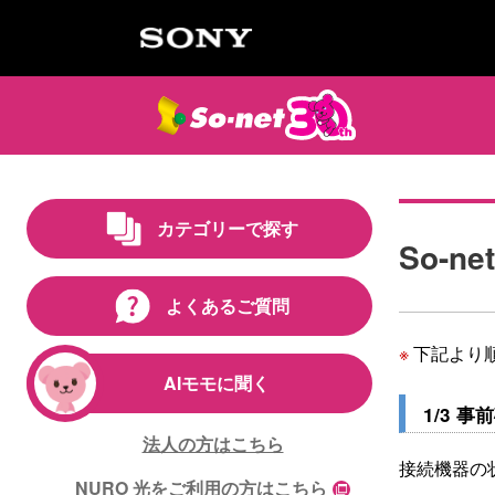
カテゴリーで探す
So-n
よくあるご質問
※
下記より
AIモモに聞く
1/3 事
法人の方はこちら
接続機器の
NURO 光をご利用の方はこちら