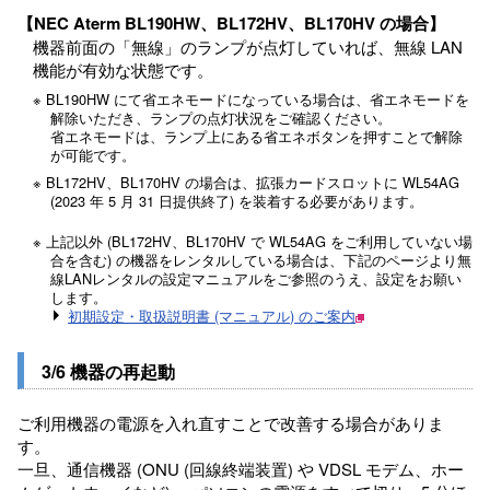
【NEC Aterm BL190HW、BL172HV、BL170HV の場合】
機器前面の「無線」のランプが点灯していれば、無線 LAN
機能が有効な状態です。
※ BL190HW にて省エネモードになっている場合は、省エネモードを
解除いただき、ランプの点灯状況をご確認ください。
省エネモードは、ランプ上にある省エネボタンを押すことで解除
が可能です。
※ BL172HV、BL170HV の場合は、拡張カードスロットに WL54AG
(2023 年 5 月 31 日提供終了) を装着する必要があります。
※ 上記以外 (BL172HV、BL170HV で WL54AG をご利用していない場
合を含む) の機器をレンタルしている場合は、下記のページより無
線LANレンタルの設定マニュアルをご参照のうえ、設定をお願い
します。
初期設定・取扱説明書 (マニュアル) のご案内
3/6 機器の再起動
ご利用機器の電源を入れ直すことで改善する場合がありま
す。
一旦、通信機器 (ONU (回線終端装置) や VDSL モデム、ホー