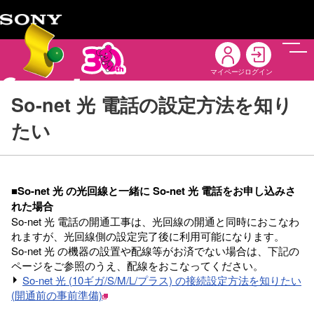
メニ
マイページ
ログイン
So-net 光 電話の設定方法を知り
たい
■So-net 光 の光回線と一緒に So-net 光 電話をお申し込みさ
れた場合
So-net 光 電話の開通工事は、光回線の開通と同時におこなわ
れますが、光回線側の設定完了後に利用可能になります。
So-net 光 の機器の設置や配線等がお済でない場合は、下記の
ページをご参照のうえ、配線をおこなってください。
So-net 光 (10ギガ/S/M/L/プラス) の接続設定方法を知りたい
(開通前の事前準備)