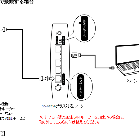
N で接続する場合
配】