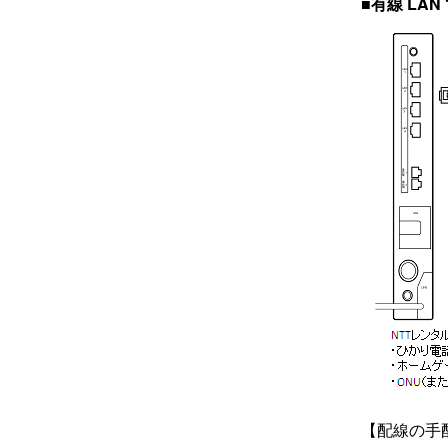
■有線 LA
【配線の手