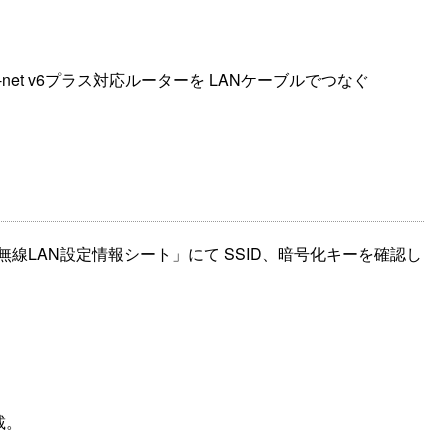
net v6プラス対応ルーターを LANケーブルでつなぐ
) 添付の「無線LAN設定情報シート」にて SSID、暗号化キーを確認し
載。