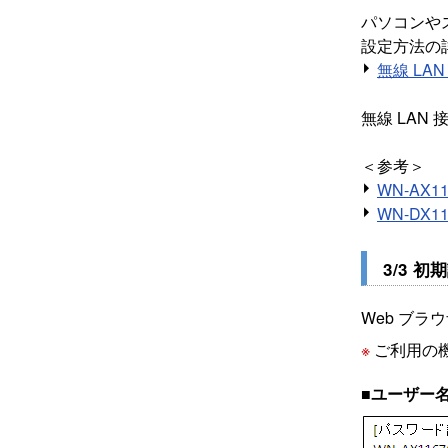
パソコンや
設定方法の
無線 LAN
無線 LAN
＜参考＞
WN-AX
WN-DX
3/3 
Web ブラ
※
ご利用の
■ユーザー