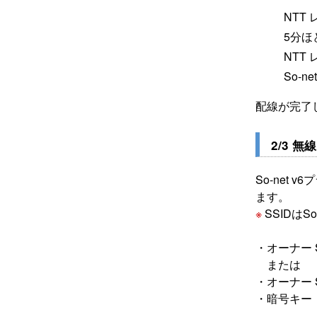
NTT
5分ほ
NTT
So-
配線が完了
2/3 無
So-net 
ます。
※
SSIDは
・オーナー SS
または
・オーナー SS
・暗号キー ：