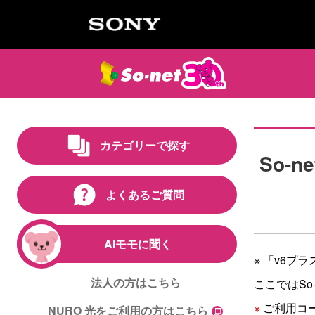
カテゴリーで探す
So-n
よくあるご質問
AIモモに聞く
※ 「v6
法人の方はこちら
ここではSo-
※
ご利用コー
NURO 光をご利用の方はこちら