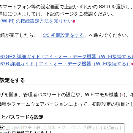
スマートフォン等の設定画面で上記いずれかの SSID を選択
詳細につきましては、下記のページをご確認ください。
 (Wi-Fi) の接続設定方法を知りたい
 接続が完了したら、「
3/3 初期設定をする
」へ進んでください。
1167GR2 詳細ガイド | アイ・オー・データ機器（Wi-Fi接続する
1167R 詳細ガイド｜アイ・オー・データ機器（Wi-Fi接続する）
初期設定をする
ウザを開き、管理者パスワードの設定や、WiFiマモル機能 (
※
)、
機種やファームウェアバージョンによって、初期設定の項目と
名とパスワードを設定