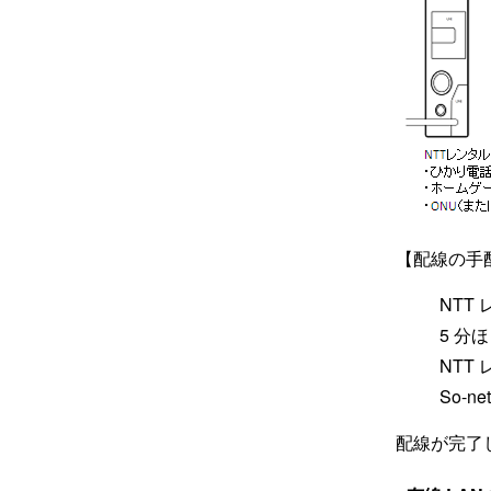
【配線の手
NTT
5 分
NTT
So-
配線が完了