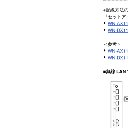
※配線方法
『セットア
WN-AX1
WN-DX1
＜参考＞
WN-AX
WN-DX
■無線 LA