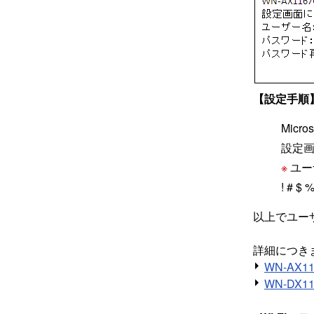
【設定手順
Micr
設定
※
ユー
! # $ % 
以上でユー
詳細につき
WN-AX
WN-DX