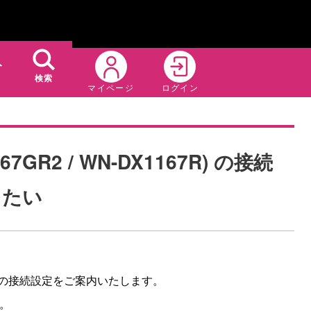
ト
検索
マイページ
ログイン
7GR2 / WN-DX1167R) の接続
りたい
167R) の接続設定をご案内いたします。
い。