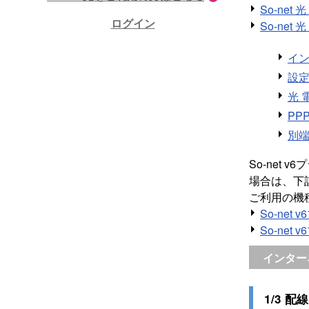
So-net 
ログイン
So-net
イン
設定
光 
PP
別端
So-net v6
場合は、下
ご利用の機
So-net 
So-net
インター
1/3 配