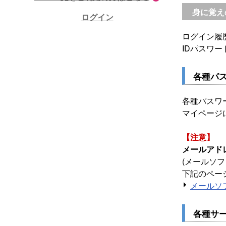
身に覚え
ログイン
ログイン履
IDパスワ
各種パ
各種パスワ
マイページ
【注意】
メールアド
(メールソ
下記のペー
メールソ
各種サ