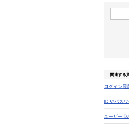
関連する
ログイン履
ID やパ
ユーザーI