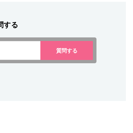
問する
質問
する