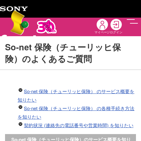
メニ
マイページ
ログイン
So-net 保険（チューリッヒ保
険）のよくあるご質問
So-net 保険（チューリッヒ保険） のサービス概要を
知りたい
So-net 保険（チューリッヒ保険） の各種手続き方法
を知りたい
契約状況 (連絡先の電話番号や営業時間) を知りたい
So-net 保険（チューリッヒ保険）のサービス概要を知り