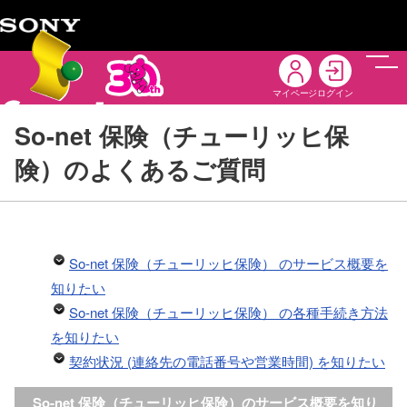
メニ
マイページ
ログイン
So-net 保険（チューリッヒ保
険）のよくあるご質問
So-net 保険（チューリッヒ保険） のサービス概要を
知りたい
So-net 保険（チューリッヒ保険） の各種手続き方法
を知りたい
契約状況 (連絡先の電話番号や営業時間) を知りたい
So-net 保険（チューリッヒ保険）のサービス概要を知り