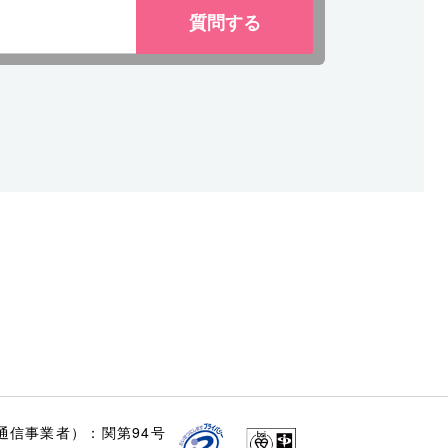
質問
する
通信事業者）：関第94号