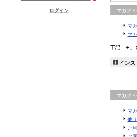
ログイン
マカフィ
マ
マカ
下記「＋」
インス
マカフィ
マカ
他
ご
お