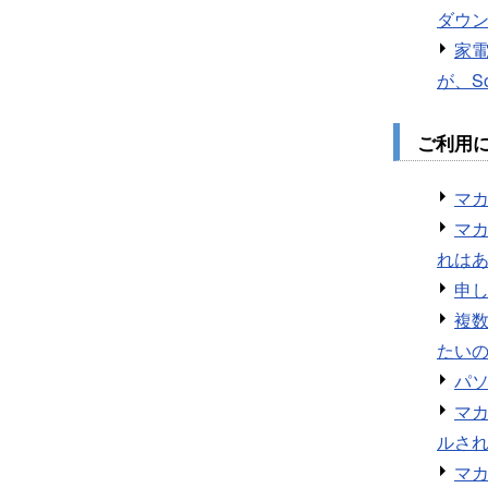
ダウ
家
が、S
ご利用
マ
マカ
れは
申
複
たい
パ
マ
ルさ
マ