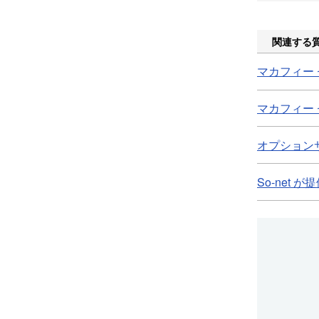
関連する
マカフィー
マカフィー
オプション
So-net