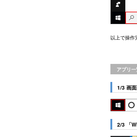
以上で操作
アプリ一
1/3 
2/3 