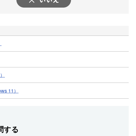
）
1）
ws 11）
問する