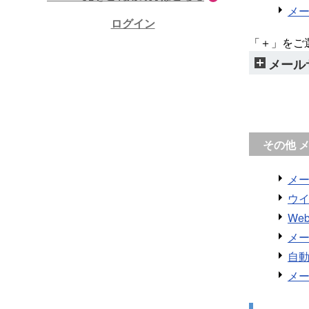
メー
ログイン
「＋」をご
メール
その他 
メー
ウイ
We
メ
自
メ