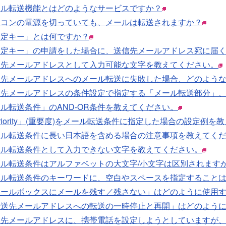
ール転送機能とはどのようなサービスですか？
ソコンの電源を切っていても、メールは転送されますか？
設定キー」とは何ですか？
設定キー」の申請をした場合に、送信先メールアドレス宛に届
送先メールアドレスとして入力可能な文字を教えてください。
送先メールアドレスへのメール転送に失敗した場合、どのよう
送先メールアドレスの条件設定で指定する「メール転送部分」
ル転送条件」のAND-OR条件を教えてください。
riority」(重要度)をメール転送条件に指定した場合の設定例を
ール転送条件に長い日本語を含める場合の注意事項を教えてく
ール転送条件として入力できない文字を教えてください。
ール転送条件はアルファベットの大文字/小文字は区別されます
ール転送条件のキーワードに、空白やスペースを指定すること
メールボックスにメールを残す／残さない」はどのように使用
転送先メールアドレスへの転送の一時停止と再開」はどのよう
送先メールアドレスに、携帯電話を設定しようとしていますが