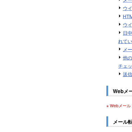
ウ
HT
ウ
日中
れて
メ
他
チェ
送
Webメー
※ Webメー
メール