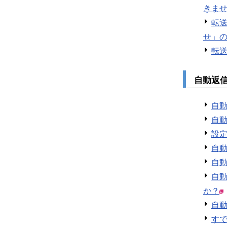
きま
転
せ」の
転
自動返
自
自
設
自
自
自
か？
自
す