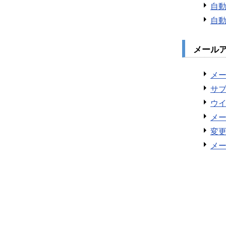
自
自
メール
メ
サブ
ウ
メ
変
メ