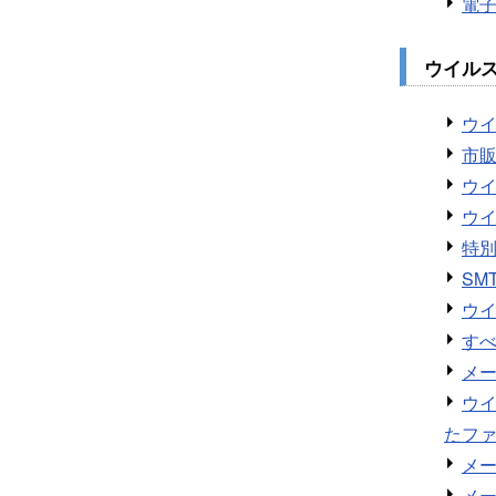
電
ウイルス
ウ
市
ウ
ウ
特
SM
ウ
す
メ
ウ
たフ
メ
メ