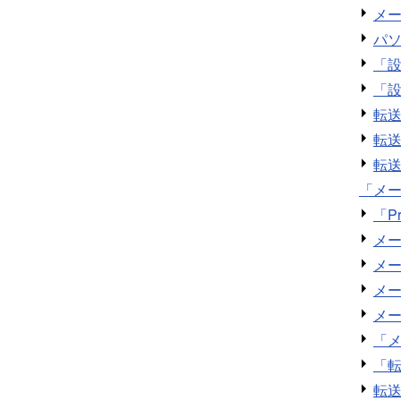
メ
パ
「
「
転
転
転
「メー
「P
メ
メ
メ
メ
「
「
転