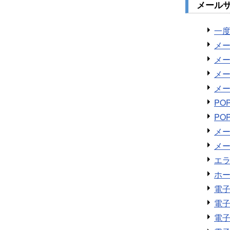
メールサ
一
メ
メ
メ
メ
P
P
メ
メ
エ
ホ
電
電子
電