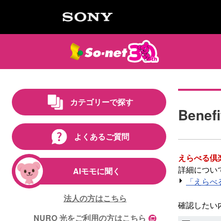
カテゴリーで探す
Benef
よくあるご質問
えらべる倶楽部 
詳細につい
AIモモに聞く
「えらべる倶
法人の方はこちら
確認したい
NURO 光をご利用の方はこちら