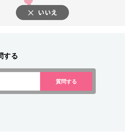
問する
質問
する