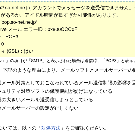
s@aa2.so-net.ne.jp] アカウントでメッセージを送受
題があるか、アイドル時間が長すぎた可能性があります。
p.so-net.ne.jp'
 Live メール エラーID：0x800CCC0F
：POP3
0
 (SSL)：はい
ル：」の項目が「SMTP」と表示された場合は送信時、「POP3」と表
、下記のような理由により、メールソフトとメールサーバーの
惑メール対策としておこなわれているメール送信制限の影響を
キュリティ対策ソフトの保護機能が妨げになっている
量の大きいメールを送受信しようとしている
信メールサーバーの設定が正しくない
ついては、以下の「
対処方法
」をご確認ください。