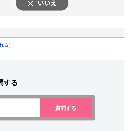
される）
問する
質問
する