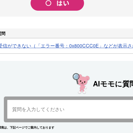
質問
信ができない（「エラー番号：0x800CCC0E」などが表示
AIモモに質
環境は、下記ページでご案内しております