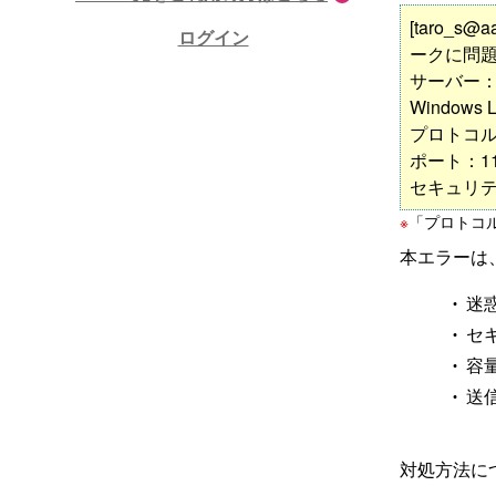
[taro_
ログイン
ークに問
サーバー：'po
Windows
プロトコル
ポート：11
セキュリティ
※
「プロトコ
本エラーは
迷
セ
容
送
対処方法に