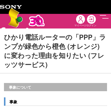
メニ
マイページ
ログイン
ひかり電話ルーターの「PPP」ラ
ンプが緑色から橙色 (オレンジ)
に変わった理由を知りたい (フレ
ッツサービス)
事象について
事象