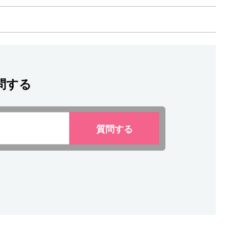
問する
質問
する