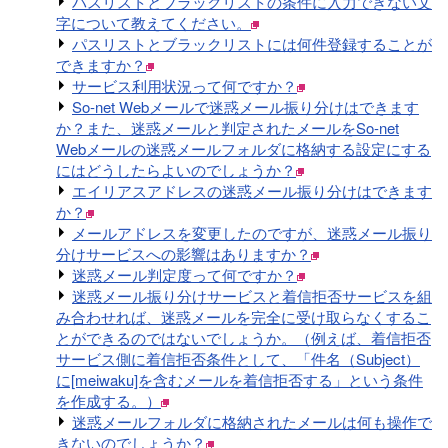
パスリストとブラックリストの条件に入力できない文
字について教えてください。
パスリストとブラックリストには何件登録することが
できますか？
サービス利用状況って何ですか？
So-net Webメールで迷惑メール振り分けはできます
か？また、迷惑メールと判定されたメールをSo-net
Webメールの迷惑メールフォルダに格納する設定にする
にはどうしたらよいのでしょうか？
エイリアスアドレスの迷惑メール振り分けはできます
か？
メールアドレスを変更したのですが、迷惑メール振り
分けサービスへの影響はありますか？
迷惑メール判定度って何ですか？
迷惑メール振り分けサービスと着信拒否サービスを組
み合わせれば、迷惑メールを完全に受け取らなくするこ
とができるのではないでしょうか。（例えば、着信拒否
サービス側に着信拒否条件として、「件名（Subject）
に[meiwaku]を含むメールを着信拒否する」という条件
を作成する。）
迷惑メールフォルダに格納されたメールは何も操作で
きないのでしょうか？