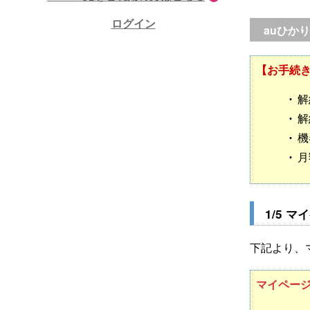
ログイン
auひか
【お手続
解
解
機
月
1/5 
下記より、
マイページ