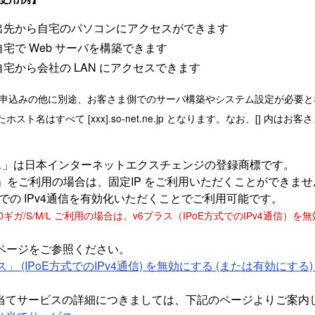
出先から自宅のパソコンにアクセスができます
自宅で Web サーバを構築できます
自宅から会社の LAN にアクセスできます
 のお申込みの他に別途、お客さま側でのサーバ構築やシステム設定が必要
ホスト名はすべて [xxx].so-net.ne.jp となります。なお、[] 内は
ラス」は日本インターネットエクスチェンジの登録商標です。
ス」をご利用の場合は、固定IP をご利用いただくことができませ
式での IPv4通信を有効化いただくことでご利用可能です。
 光 10ギガ/S/M/L ご利用の場合は、v6プラス（IPoE方式でのIPv4通
ページをご参照ください。
ス」 (IPoE方式でのIPv4通信) を無効にする (または有効にする
り当てサービスの詳細につきましては、下記のページよりご案内