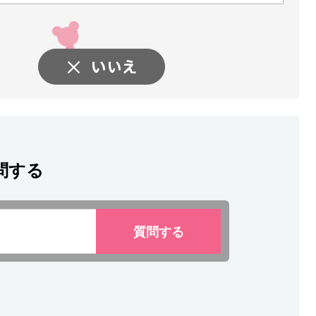
問する
質問
する