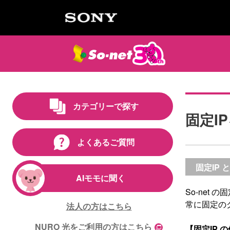
カテゴリーで探す
固定I
よくあるご質問
固定IP 
AIモモに聞く
So-net
常に固定の
法人の方はこちら
NURO 光をご利用の方はこちら
【固定IP 