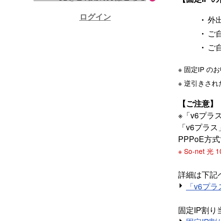
ログイン
外
ご
ご
※ 固定IP
※ 逆引きされた
【ご注意】
※「v6プ
「v6プラ
PPPoE方
※ So-net
詳細は下記
「v6プラ
固定IP割